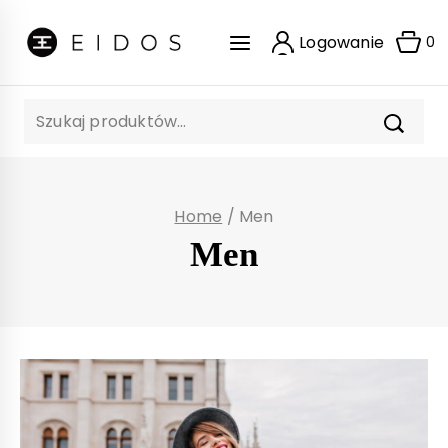
Skip
to
Logowanie
0
content
Szukaj:
Home
/
Men
Men